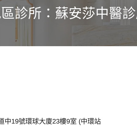
地區診所：蘇安莎中醫診
中19號環球大廈23樓9室 (中環站