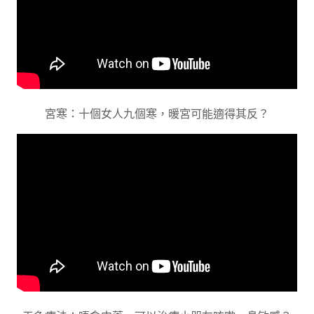
宮寒：十個女人九個寒，暖宮可能適得其反？