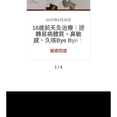
日
2026年6月30日
灸｜冬病
16歲前天灸治療｜逆
🔅2
治寒
轉易病體質，鼻敏
極都
感、久咳Bye Bye！
慢性
繼續閱讀
1 / 4