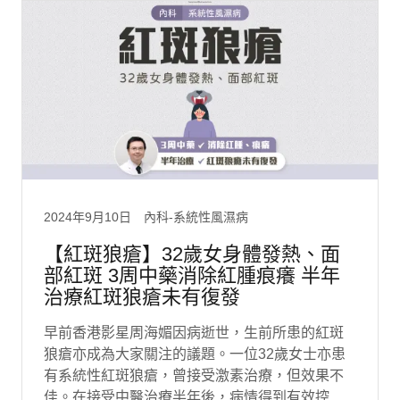
2024年9月10日
內科-系統性風濕病
【紅斑狼瘡】32歲女身體發熱、面
部紅斑 3周中藥消除紅腫痕癢 半年
治療紅斑狼瘡未有復發
早前香港影星周海媚因病逝世，生前所患的紅斑
狼瘡亦成為大家關注的議題。一位32歲女士亦患
有系統性紅斑狼瘡，曾接受激素治療，但效果不
佳。在接受中醫治療半年後，病情得到有效控