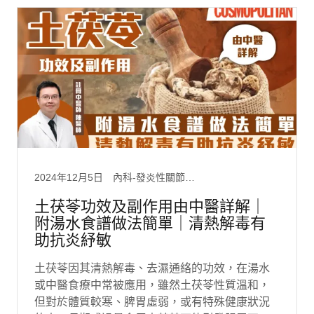
2024年12月5日
內科-發炎性關節疾病, 內科-系統性風濕病, 媒體轉載
土茯苓功效及副作用由中醫詳解｜
附湯水食譜做法簡單｜清熱解毒有
助抗炎紓敏
土茯苓因其清熱解毒、去濕通絡的功效，在湯水
或中醫食療中常被應用，雖然土茯苓性質溫和，
但對於體質較寒、脾胃虛弱，或有特殊健康狀況